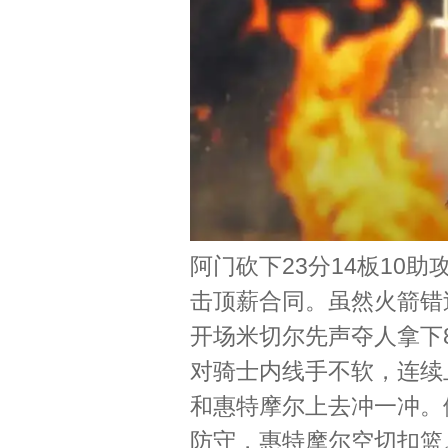
阿门砍下23分14板10
击顶薪合同。虽然火箭错
开场米切尔先声夺人拿下
对骑士内线手不软，连续
和惠特摩尔上去冲一冲。
防守，惠特摩尔空切扣篮