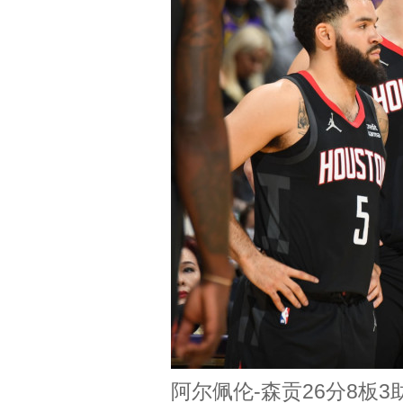
阿尔佩伦-森贡26分8板