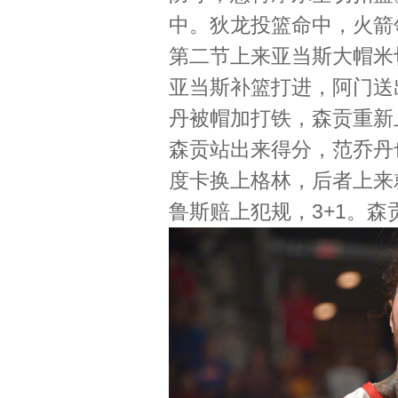
中。狄龙投篮命中，火箭
第二节上来亚当斯大帽米
亚当斯补篮打进，阿门送
丹被帽加打铁，森贡重新
森贡站出来得分，范乔丹
度卡换上格林，后者上来
鲁斯赔上犯规，3+1。森