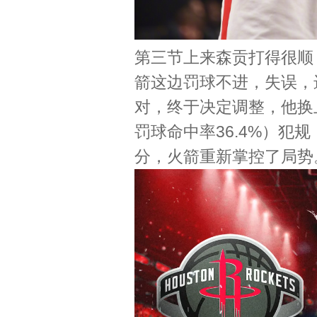
第三节上来森贡打得很顺
箭这边罚球不进，失误，
对，终于决定调整，他换
罚球命中率36.4%）
分，火箭重新掌控了局势